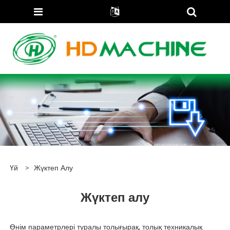
Үй
>
Жүктеп Алу
Жүктеп алу
Өнім параметрлері туралы толығырақ, толық техникалық