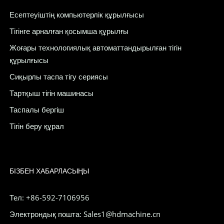
Есептеуіштің компьютерлік құрылғысы
Тігінге арналған қосымша құрылғы
Жоғары технологиялық автоматтандырылған тігін
құрылғысы
Сиқырлы таспа тігу сериясы
Тартқыш тігін машинасы
Таспалы бергіш
Тігін беру құрал
БІЗБЕН ХАБАРЛАСЫҢЫ
Тел: +86-592-7106956
Электрондық пошта: Sales1@hdmachine.cn