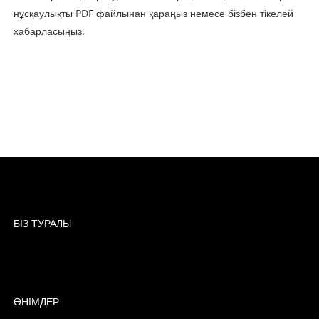
нұсқаулықты PDF файлынан қараңыз немесе бізбен тікелей
хабарласыңыз.
БІЗ ТУРАЛЫ
ӨНІМДЕР