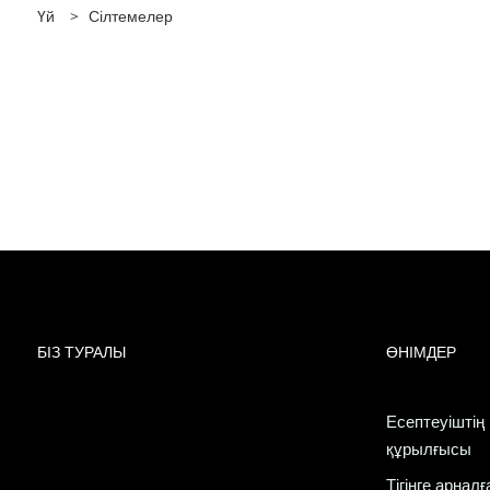
Үй
>
Сілтемелер
БІЗ ТУРАЛЫ
ӨНІМДЕР
Есептеуіштің
құрылғысы
Тігінге арна