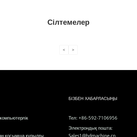
Сілтемелер
<
>
БІЗБЕН ХАБАРЛАСЫҢЫ
 компьютерлік
Тел: +86-592-7106956
Электрондық пошта:
лған қосымша құрылғы
Sales1@hdmachine.cn