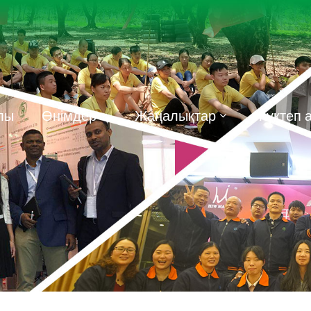
алы
Өнімдер
Жаңалықтар
Жүктеп 