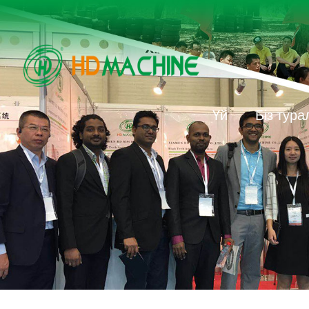
Үй
Біз тур