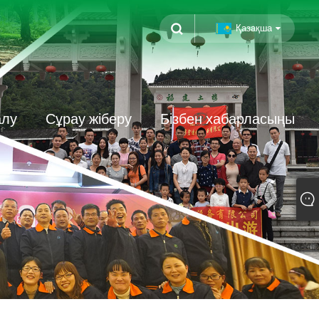
Қазақша
алу
Сұрау жіберу
Бізбен хабарласыңы